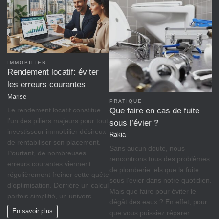
IMMOBILIER
Rendement locatif: éviter
les erreurs courantes
Marise
PRATIQUE
Le rendement locatif constitue
Que faire en cas de fuite
l’un des piliers majeurs pour tout
sous l’évier ?
investisseur immobilier désireux
Rakia
de rentabiliser son placement.
Sans aucun doute, nous
Pourtant, de nombreuses
rencontrons tous des problèmes
erreurs courantes viennent
de plomberie tels que la fuite
régulièrement freiner cette quête
sous l’évier dans notre quotidien.
d’optimisation. Derrière un calcul
Mais que faire pour éviter le
parfois simplifié, un univers…
dégât des eaux ? En effet, pour
En savoir plus
que vous puissiez réparer…