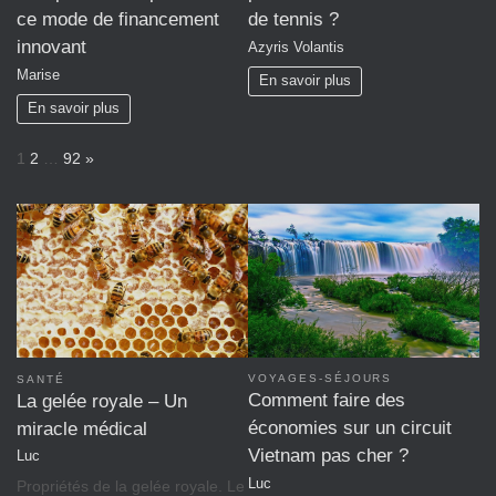
ce mode de financement
de tennis ?
innovant
Azyris Volantis
Marise
En savoir plus
En savoir plus
P
N
1
2
…
92
»
a
e
g
x
e
t
:
VOYAGES-SÉJOURS
SANTÉ
Comment faire des
La gelée royale – Un
économies sur un circuit
miracle médical
Vietnam pas cher ?
Luc
Luc
Propriétés de la gelée royale. Le