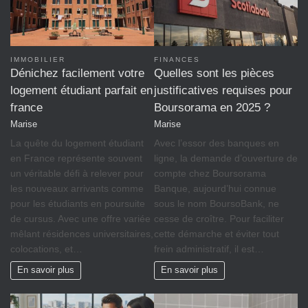
IMMOBILIER
FINANCES
Dénichez facilement votre
Quelles sont les pièces
logement étudiant parfait en
justificatives requises pour
france
Boursorama en 2025 ?
Marise
Marise
La quête du logement étudiant
Avec l’essor des banques en
en France représente souvent
ligne, la demande d’ouverture de
un véritable défi à relever pour
compte chez Boursorama
les nouveaux arrivants comme
Banque, aujourd’hui connue
pour les étudiants en poursuite
sous le nom BoursoBank, ne
de cursus. Avec une offre variée
cesse de croître. Pour faciliter
mêlant résidences universitaires,
cette démarche et éviter tout
colocations, et…
frein administratif, il est…
En savoir plus
En savoir plus