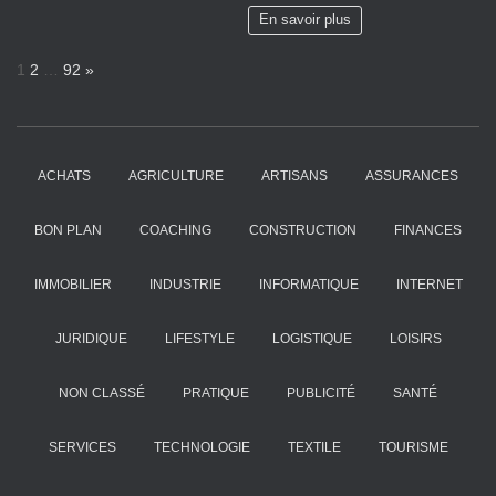
En savoir plus
P
N
1
2
…
92
»
a
e
g
x
e
t
:
ACHATS
AGRICULTURE
ARTISANS
ASSURANCES
BON PLAN
COACHING
CONSTRUCTION
FINANCES
IMMOBILIER
INDUSTRIE
INFORMATIQUE
INTERNET
JURIDIQUE
LIFESTYLE
LOGISTIQUE
LOISIRS
NON CLASSÉ
PRATIQUE
PUBLICITÉ
SANTÉ
SERVICES
TECHNOLOGIE
TEXTILE
TOURISME