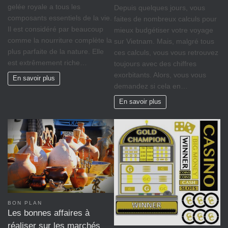
gelée royale a tous les
Depuis quelques jours, vous
composants essentiels de la vie.
faites de nombreux calculs pour
Il est considéré par beaucoup
mieux budgétiser votre voyage
comme la nourriture complète la
sur Vietnam. Mais, malgré tous
plus parfaite de la nature. Elle
ces calculs, vous vous retrouvez
est extrêmement riche…
toujours avec des chiffres
exorbitants. Alors, vous vous
En savoir plus
demandez si cela en…
En savoir plus
BON PLAN
Les bonnes affaires à
réaliser sur les marchés