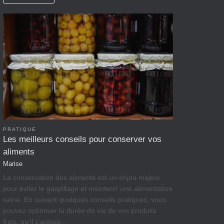
PRATIQUE
Les meilleurs conseils pour conserver vos
aliments
Marise
La conservation des aliments est un enjeu majeur
pour éviter le gaspillage et maintenir une alimentation
saine. En suivant quelques conseils pratiques, vous
pouvez optimiser la durée de vie de vos produits
frais, qu’il s’agisse…