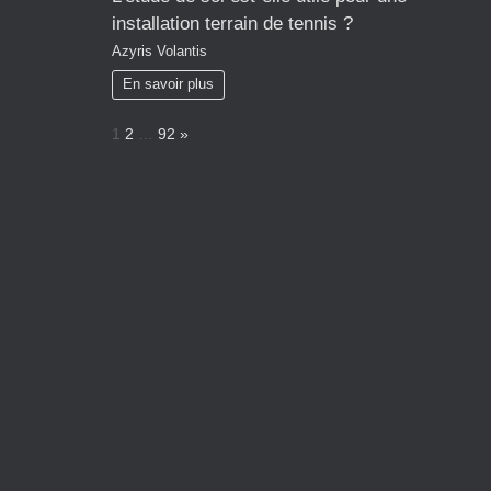
installation terrain de tennis ?
Azyris Volantis
En savoir plus
P
N
1
2
…
92
»
a
e
g
x
e
t
: