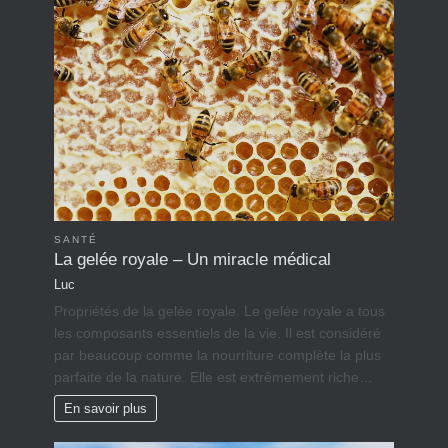
SANTÉ
La gelée royale – Un miracle médical
Luc
Propriétés de la gelée royale. Le gelée royale a tous
les composants essentiels de la vie. Il est considéré
par beaucoup comme la nourriture complète la plus
parfaite de la nature. Elle est extrêmement riche…
En savoir plus