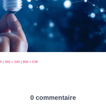
19
|
360 × 240
|
800 × 638
0 commentaire