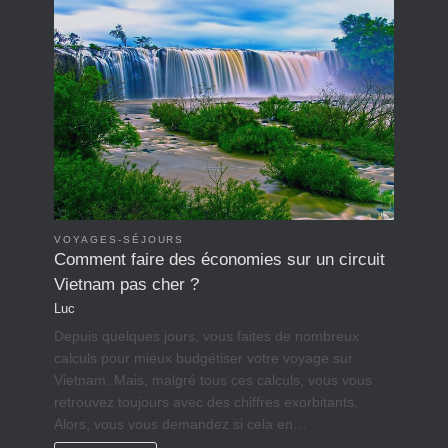
VOYAGES-SÉJOURS
Comment faire des économies sur un circuit
Vietnam pas cher ?
Luc
Depuis quelques jours, vous faites de nombreux
calculs pour mieux budgétiser votre voyage sur
Vietnam. Mais, malgré tous ces calculs, vous vous
retrouvez toujours avec des chiffres exorbitants.
Alors, vous vous demandez si cela en…