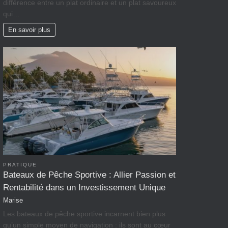
différence entre un plat ordinaire et un plat savoureux
qui…
En savoir plus
PRATIQUE
Bateaux de Pêche Sportive : Allier Passion et
Rentabilité dans un Investissement Unique
Marise
Les bateaux de pêche sportive incarnent bien plus
qu’un simple moyen de navigation : ils sont au cœur