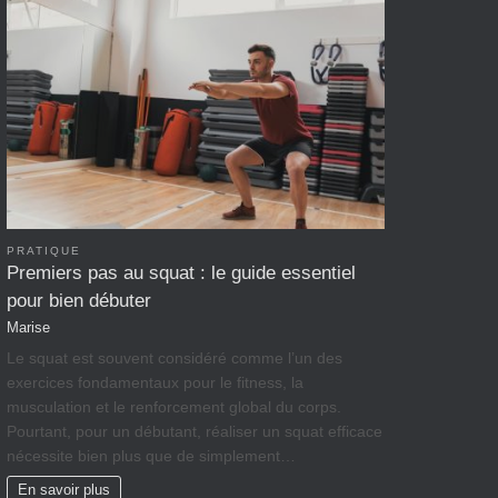
PRATIQUE
Premiers pas au squat : le guide essentiel
pour bien débuter
Marise
Le squat est souvent considéré comme l’un des
exercices fondamentaux pour le fitness, la
musculation et le renforcement global du corps.
Pourtant, pour un débutant, réaliser un squat efficace
nécessite bien plus que de simplement…
En savoir plus