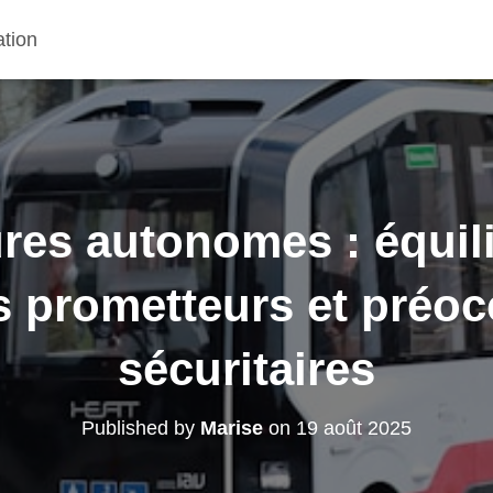
ation
ures autonomes : équili
 prometteurs et préo
sécuritaires
Published by
Marise
on
19 août 2025