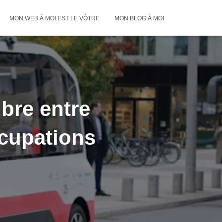
MON WEB À MOI EST LE VÔTRE
MON BLOG À MOI
bre entre
ccupations