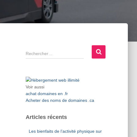
R
e
c
h
e
r
Voir aussi
c
achat domaines en .fr
h
Acheter des noms de domaines .ca
e
r
Articles récents
:
Les bienfaits de l’activité physique sur