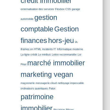
crédit immobilier
externalisation des services
Flexbox CSS
garage
gestion
automobile
comptable
Gestion
finances
hors-jeu
IA
iframes en HTML
incidents IT
Informatique moderne
La ligne crédit
Le minibus
Lettre recommandée
Loi
marché immobilier
Pinel
marketing vegan
maçonnerie
messagerie cloud
nettoyage impeccable
ordinateurs quantiques
Palox
patrimoine
immobilier
Pisciniste
Pièces