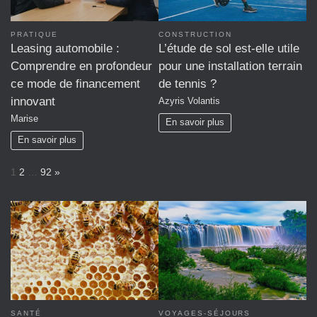
PRATIQUE
CONSTRUCTION
Leasing automobile :
L’étude de sol est-elle utile
Comprendre en profondeur
pour une installation terrain
ce mode de financement
de tennis ?
innovant
Azyris Volantis
Marise
En savoir plus
En savoir plus
P
N
1
2
…
92
»
a
e
g
x
e
t
:
VOYAGES-SÉJOURS
SANTÉ