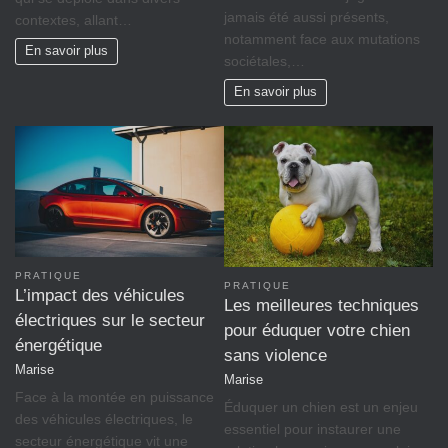
jamais été aussi présents,
contextes, allant…
notamment face aux mutations
En savoir plus
sociétales,…
En savoir plus
PRATIQUE
PRATIQUE
L’impact des véhicules
Les meilleures techniques
électriques sur le secteur
pour éduquer votre chien
énergétique
sans violence
Marise
Marise
Face à la montée en puissance
Éduquer un chien est un enjeu
des véhicules électriques, le
essentiel pour instaurer une
secteur énergétique vit une