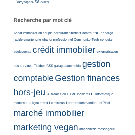
Voyages-Séjours
Recherche par mot clé
Achat immobilier en couple
carburant alternatif
centre ENCP
charge
rapide smartphone
chariot professionnel
Community-Tech
conduite
crédit immobilier
adolescents
externalisation
gestion
des services
Flexbox CSS
garage automobile
comptable
Gestion finances
hors-jeu
IA
iframes en HTML
incidents IT
Informatique
moderne
La ligne crédit
Le minibus
Lettre recommandée
Loi Pinel
marché immobilier
marketing vegan
maçonnerie
messagerie