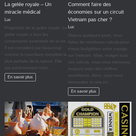
Comment faire des
La gelée royale – Un
économies sur un circuit
miracle médical
Vietnam pas cher ?
Luc
Luc
Propriétés de la gelée royale. Le
gelée royale a tous les
Depuis quelques jours, vous
composants essentiels de la vie.
faites de nombreux calculs pour
Il est considéré par beaucoup
mieux budgétiser votre voyage
comme la nourriture complète la
sur Vietnam. Mais, malgré tous
plus parfaite de la nature. Elle
ces calculs, vous vous retrouvez
est extrêmement riche…
toujours avec des chiffres
exorbitants. Alors, vous vous
En savoir plus
demandez si cela en…
En savoir plus