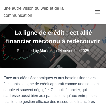
une autre vision du web et de la
communication
OUVRI
La ligne de crédit : cet allié
financier méconnu à redécouvrir
Published by
Marise
on
24 novembre 2025
Face aux aléas économiques et aux besoins financiers
fluctuants, la ligne de crédit apparaît comme une solution
souple et souvent négligée. Cet outil financier, qui
s’adresse aussi bien aux particuliers qu’aux entreprises,
facilite une gestion efficace des ressources financières