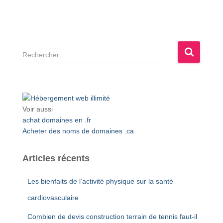
R
e
c
h
e
r
Voir aussi
c
achat domaines en .fr
h
Acheter des noms de domaines .ca
e
r
Articles récents
:
Les bienfaits de l’activité physique sur la santé
cardiovasculaire
Combien de devis construction terrain de tennis faut-il