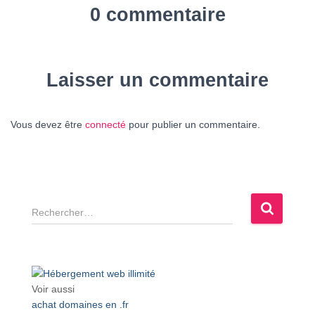
0 commentaire
Laisser un commentaire
Vous devez être
connecté
pour publier un commentaire.
R
e
c
h
e
r
Voir aussi
c
achat domaines en .fr