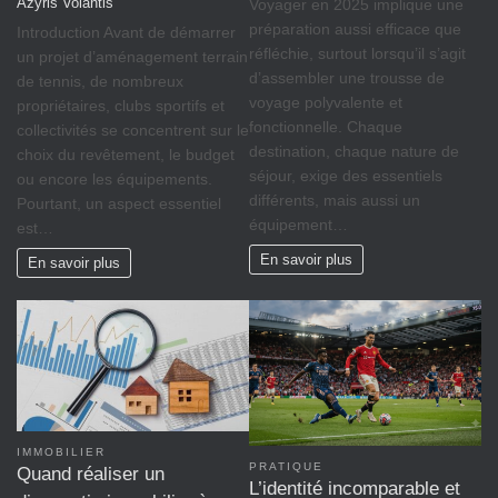
Azyris Volantis
Voyager en 2025 implique une
préparation aussi efficace que
Introduction Avant de démarrer
réfléchie, surtout lorsqu’il s’agit
un projet d’aménagement terrain
d’assembler une trousse de
de tennis, de nombreux
voyage polyvalente et
propriétaires, clubs sportifs et
fonctionnelle. Chaque
collectivités se concentrent sur le
destination, chaque nature de
choix du revêtement, le budget
séjour, exige des essentiels
ou encore les équipements.
différents, mais aussi un
Pourtant, un aspect essentiel
équipement…
est…
En savoir plus
En savoir plus
IMMOBILIER
PRATIQUE
Quand réaliser un
L’identité incomparable et