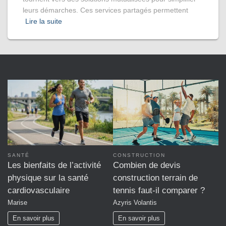
leurs démarches. Ces services partagés permettent
Lire la suite
SANTÉ
CONSTRUCTION
Les bienfaits de l’activité
Combien de devis
physique sur la santé
construction terrain de
cardiovasculaire
tennis faut-il comparer ?
Marise
Azyris Volantis
En savoir plus
En savoir plus