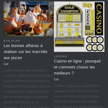
BON PLAN
Les bonnes affaires à
réaliser sur les marchés
LOISIRS
aux puces
Casino en ligne : pourquoi
Luc
et comment choisir les
J’aime passer des heures à
meilleurs ?
regarder différents marchés aux
Luc
puces. Différents fournisseurs
Certes, vous avez aujourd’hui
installent leurs produits dans un
l’embarras du choix en ce qui
emplacement central afin que
concerne les casinos en ligne.
les consommateurs puissent
Mais ce n’est pas une raison
passer leur temps à se
pour choisir aux petits bonheurs
promener et à voir les articles…