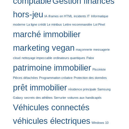
comptable
Gestion finances
hors-jeu
IA
iframes en HTML
incidents IT
Informatique
moderne
La ligne crédit
Le minibus
Lettre recommandée
Loi Pinel
marché immobilier
marketing vegan
maçonnerie
messagerie
cloud
nettoyage impeccable
ordinateurs quantiques
Palox
patrimoine immobilier
Pisciniste
Pièces détachées
Programmation créative
Protection des données
prêt immobilier
résidence principale
Samsung
Galaxy
secrets des athlètes
Serrurier
voitures aux handicapés
Véhicules connectés
véhicules électriques
Windows 10