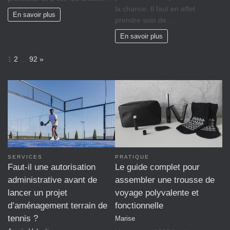
la chance. Il faut en effet
En savoir plus
prendre soin de…
En savoir plus
P
N
1
2
…
92
»
a
e
g
x
e
t
:
SERVICES
PRATIQUE
Faut-il une autorisation
Le guide complet pour
administrative avant de
assembler une trousse de
lancer un projet
voyage polyvalente et
d’aménagement terrain de
fonctionnelle
tennis ?
Marise