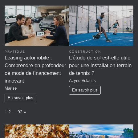
PRATIQUE
CONSTRUCTION
Leasing automobile :
L’étude de sol est-elle utile
Comprendre en profondeur
pour une installation terrain
ce mode de financement
de tennis ?
innovant
Azyris Volantis
Marise
En savoir plus
En savoir plus
P
N
1
2
…
92
»
a
e
g
x
e
t