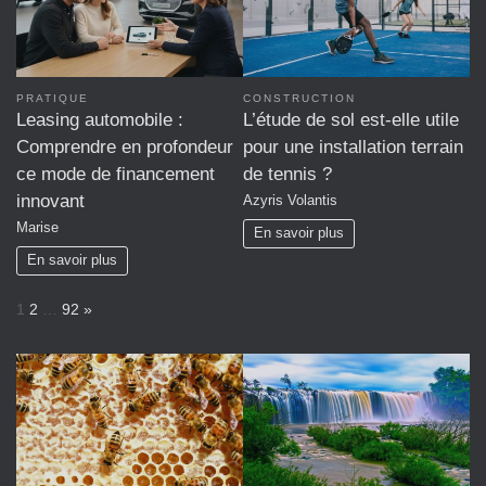
PRATIQUE
CONSTRUCTION
Leasing automobile :
L’étude de sol est-elle utile
Comprendre en profondeur
pour une installation terrain
ce mode de financement
de tennis ?
innovant
Azyris Volantis
Marise
En savoir plus
En savoir plus
P
N
1
2
…
92
»
a
e
g
x
e
t
: