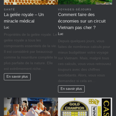
VOYAGES-SÉJOURS
SANTÉ
Comment faire des
La gelée royale – Un
économies sur un circuit
miracle médical
Vietnam pas cher ?
Luc
Luc
Propriétés de la gelée royale. Le
gelée royale a tous les
Depuis quelques jours, vous
composants essentiels de la vie.
faites de nombreux calculs pour
Il est considéré par beaucoup
mieux budgétiser votre voyage
comme la nourriture complète la
sur Vietnam. Mais, malgré tous
plus parfaite de la nature. Elle
ces calculs, vous vous retrouvez
est extrêmement riche…
toujours avec des chiffres
exorbitants. Alors, vous vous
En savoir plus
demandez si cela en…
En savoir plus