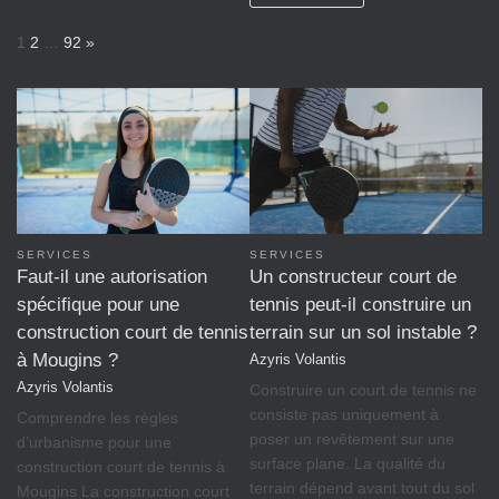
P
N
1
2
…
92
»
a
e
g
x
e
t
:
SERVICES
SERVICES
Faut-il une autorisation
Un constructeur court de
spécifique pour une
tennis peut-il construire un
construction court de tennis
terrain sur un sol instable ?
à Mougins ?
Azyris Volantis
Azyris Volantis
Construire un court de tennis ne
consiste pas uniquement à
Comprendre les règles
poser un revêtement sur une
d’urbanisme pour une
surface plane. La qualité du
construction court de tennis à
terrain dépend avant tout du sol
Mougins La construction court