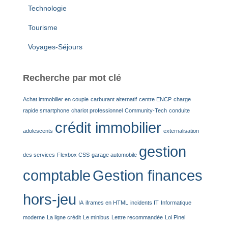
Technologie
Tourisme
Voyages-Séjours
Recherche par mot clé
Achat immobilier en couple
carburant alternatif
centre ENCP
charge
rapide smartphone
chariot professionnel
Community-Tech
conduite
crédit immobilier
adolescents
externalisation
gestion
des services
Flexbox CSS
garage automobile
comptable
Gestion finances
hors-jeu
IA
iframes en HTML
incidents IT
Informatique
moderne
La ligne crédit
Le minibus
Lettre recommandée
Loi Pinel