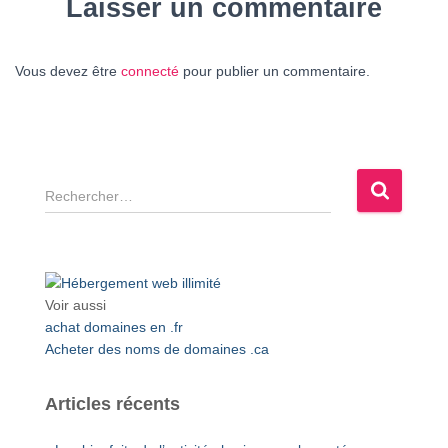
Laisser un commentaire
Vous devez être
connecté
pour publier un commentaire.
R
e
c
h
e
r
Voir aussi
c
achat domaines en .fr
h
Acheter des noms de domaines .ca
e
r
Articles récents
: