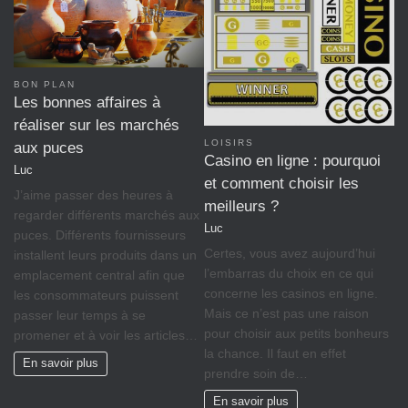
BON PLAN
Les bonnes affaires à
réaliser sur les marchés
LOISIRS
aux puces
Casino en ligne : pourquoi
Luc
et comment choisir les
J’aime passer des heures à
meilleurs ?
regarder différents marchés aux
Luc
puces. Différents fournisseurs
Certes, vous avez aujourd’hui
installent leurs produits dans un
l’embarras du choix en ce qui
emplacement central afin que
concerne les casinos en ligne.
les consommateurs puissent
Mais ce n’est pas une raison
passer leur temps à se
pour choisir aux petits bonheurs
promener et à voir les articles…
la chance. Il faut en effet
En savoir plus
prendre soin de…
En savoir plus