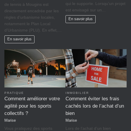
qui le supporte. Lorsqu’un projet
de tennis à Mougins est
est envisagé sur un…
directement encadrée par les
règles d’urbanisme locales,
En savoir plus
notamment le Plan Local
d’Urbanisme (PLU). En effet,…
En savoir plus
PRATIQUE
IMMOBILIER
Comment améliorer votre
Comment éviter les frais
agilité pour les sports
cachés lors de l’achat d’un
collectifs ?
bien
Marise
Marise
Vous pratiquez des sports
Lors de l’achat d’un bien