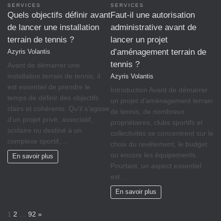
SERVICES
SERVICES
Quels objectifs définir avant
Faut-il une autorisation
de lancer une installation
administrative avant de
terrain de tennis ?
lancer un projet
d’aménagement terrain de
Azyris Volantis
tennis ?
Avant de démarrer une
installation terrain de tennis, il
Azyris Volantis
est essentiel de prendre le
Introduction Avant de démarrer
temps de définir des objectifs
un projet d’aménagement terrain
clairs et cohérents. Qu’il s’agisse
de tennis, de nombreux
d’un projet privé, associatif,
propriétaires, clubs sportifs et
scolaire ou destiné à un
collectivités se concentrent sur le
complexe sportif,…
choix du revêtement, le budget
ou encore les équipements.
En savoir plus
Pourtant, un aspect essentiel
est…
En savoir plus
P
N
1
2
…
92
»