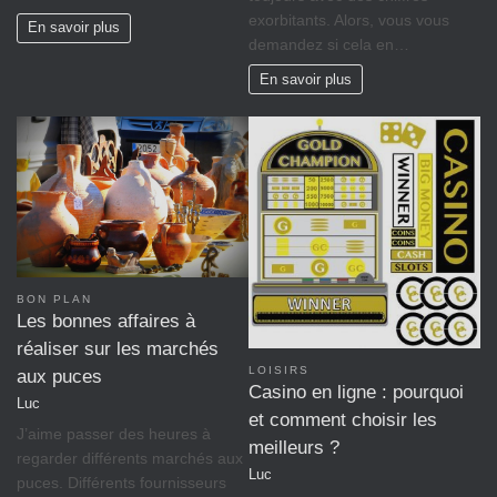
exorbitants. Alors, vous vous
En savoir plus
demandez si cela en…
En savoir plus
BON PLAN
Les bonnes affaires à
réaliser sur les marchés
LOISIRS
aux puces
Casino en ligne : pourquoi
Luc
et comment choisir les
J’aime passer des heures à
meilleurs ?
regarder différents marchés aux
Luc
puces. Différents fournisseurs