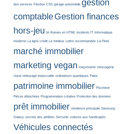
gestion
des services
Flexbox CSS
garage automobile
comptable
Gestion finances
hors-jeu
IA
iframes en HTML
incidents IT
Informatique
moderne
La ligne crédit
Le minibus
Lettre recommandée
Loi Pinel
marché immobilier
marketing vegan
maçonnerie
messagerie
cloud
nettoyage impeccable
ordinateurs quantiques
Palox
patrimoine immobilier
Pisciniste
Pièces détachées
Programmation créative
Protection des données
prêt immobilier
résidence principale
Samsung
Galaxy
secrets des athlètes
Serrurier
voitures aux handicapés
Véhicules connectés