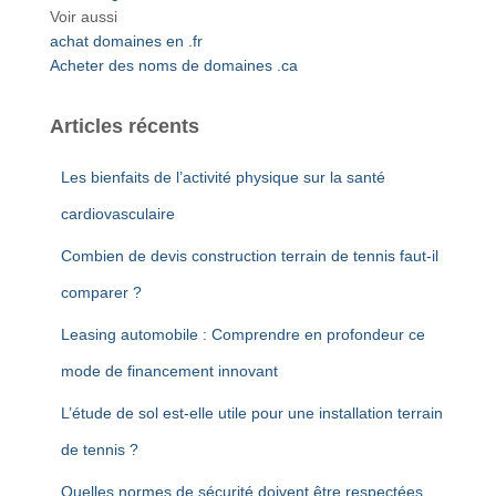
r
Voir aussi
c
achat domaines en .fr
h
Acheter des noms de domaines .ca
e
r
Articles récents
:
Les bienfaits de l’activité physique sur la santé
cardiovasculaire
Combien de devis construction terrain de tennis faut-il
comparer ?
Leasing automobile : Comprendre en profondeur ce
mode de financement innovant
L’étude de sol est-elle utile pour une installation terrain
de tennis ?
Quelles normes de sécurité doivent être respectées