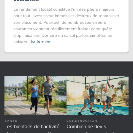
Le rendement locatif constitue l’un des piliers majeurs
pour tout investisseur immobilier désireux de rentabiliser
son placement. Pourtant, de nombreuses erreurs
courantes viennent régulièrement freiner cette quête
d’optimisation. Derrière un calcul parfois simplifié, un
univers
Lire la suite
SANTÉ
CONSTRUCTION
Les bienfaits de l’activité
Combien de devis