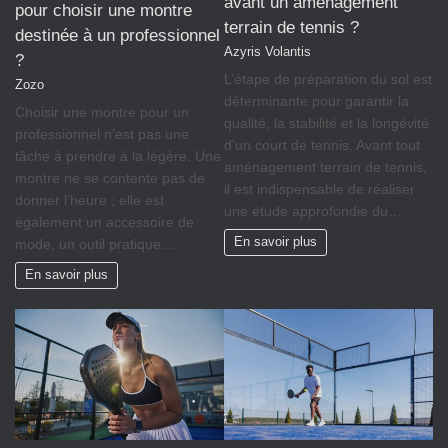
avant un aménagement
pour choisir une montre
terrain de tennis ?
destinée à un professionnel
Azyris Volantis
?
L’étape de préparation du sol est
Zozo
déterminante pour garantir la
Choisir une montre pour un
qualité, la stabilité et la longévité
professionnel n’est pas une
d’un court de tennis. Avant tout
tâche à prendre à la légère. Une
aménagement terrain de tennis,
montre ne se contente pas de
il est indispensable de réaliser
donner l’heure ; elle est
une étude approfondie du…
également un accessoire de
En savoir plus
mode, un outil pratique…
En savoir plus