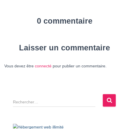
0 commentaire
Laisser un commentaire
Vous devez être
connecté
pour publier un commentaire.
R
e
c
h
e