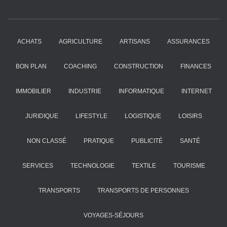
a
e
g
x
e
t
:
ACHATS
AGRICULTURE
ARTISANS
ASSURANCES
BON PLAN
COACHING
CONSTRUCTION
FINANCES
IMMOBILIER
INDUSTRIE
INFORMATIQUE
INTERNET
JURIDIQUE
LIFESTYLE
LOGISTIQUE
LOISIRS
NON CLASSÉ
PRATIQUE
PUBLICITÉ
SANTÉ
SERVICES
TECHNOLOGIE
TEXTILE
TOURISME
TRANSPORTS
TRANSPORTS DE PERSONNES
VOYAGES-SÉJOURS