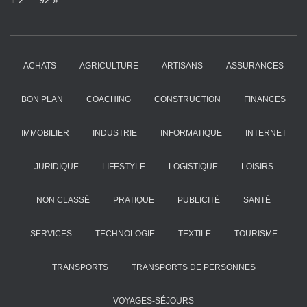
1
2
…
92
»
a
e
g
x
e
t
:
ACHATS
AGRICULTURE
ARTISANS
ASSURANCES
BON PLAN
COACHING
CONSTRUCTION
FINANCES
IMMOBILIER
INDUSTRIE
INFORMATIQUE
INTERNET
JURIDIQUE
LIFESTYLE
LOGISTIQUE
LOISIRS
NON CLASSÉ
PRATIQUE
PUBLICITÉ
SANTÉ
SERVICES
TECHNOLOGIE
TEXTILE
TOURISME
TRANSPORTS
TRANSPORTS DE PERSONNES
VOYAGES-SÉJOURS