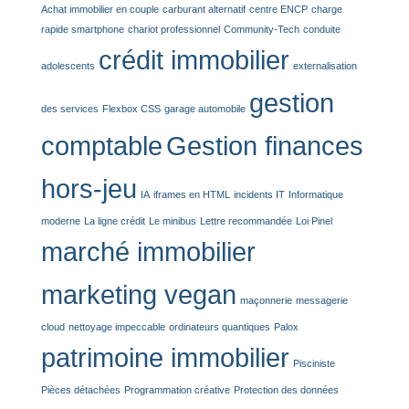
Achat immobilier en couple
carburant alternatif
centre ENCP
charge
rapide smartphone
chariot professionnel
Community-Tech
conduite
crédit immobilier
adolescents
externalisation
gestion
des services
Flexbox CSS
garage automobile
comptable
Gestion finances
hors-jeu
IA
iframes en HTML
incidents IT
Informatique
moderne
La ligne crédit
Le minibus
Lettre recommandée
Loi Pinel
marché immobilier
marketing vegan
maçonnerie
messagerie
cloud
nettoyage impeccable
ordinateurs quantiques
Palox
patrimoine immobilier
Pisciniste
Pièces détachées
Programmation créative
Protection des données