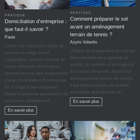
SERVICES
PRATIQUE
Comment préparer le sol
Domiciliation d’entreprise :
avant un aménagement
que faut-il savoir ?
terrain de tennis ?
Paula
Azyris Volantis
Créer une entreprise exige de
L’étape de préparation du sol est
trouver un siège social.
déterminante pour garantir la
Cependant, un bon nombre de
qualité, la stabilité et la longévité
futurs créateurs d’entreprise
d’un court de tennis. Avant tout
doutent encore des fondements
aménagement terrain de tennis,
d’une domiciliation d’entreprise.
il est indispensable de réaliser
Or, il s’agit d’une obligation
une étude approfondie du…
légale importante permettant de
constituer valablement…
En savoir plus
En savoir plus