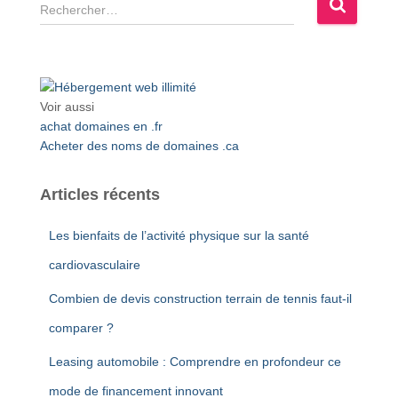
R
e
c
h
e
r
Voir aussi
c
achat domaines en .fr
h
Acheter des noms de domaines .ca
e
r
Articles récents
:
Les bienfaits de l’activité physique sur la santé
cardiovasculaire
Combien de devis construction terrain de tennis faut-il
comparer ?
Leasing automobile : Comprendre en profondeur ce
mode de financement innovant