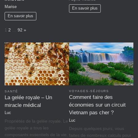
Marise
En savoir plus
En savoir plus
P
N
1
2
…
92
»
a
e
g
x
e
t
:
VOYAGES-SÉJOURS
SANTÉ
Comment faire des
La gelée royale – Un
économies sur un circuit
miracle médical
Vietnam pas cher ?
Luc
Luc
Propriétés de la gelée royale. Le
gelée royale a tous les
Depuis quelques jours, vous
composants essentiels de la vie.
faites de nombreux calculs pour