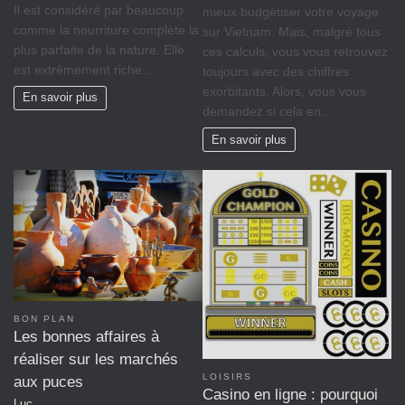
Il est considéré par beaucoup
mieux budgétiser votre voyage
comme la nourriture complète la
sur Vietnam. Mais, malgré tous
plus parfaite de la nature. Elle
ces calculs, vous vous retrouvez
est extrêmement riche…
toujours avec des chiffres
exorbitants. Alors, vous vous
En savoir plus
demandez si cela en…
En savoir plus
BON PLAN
Les bonnes affaires à
réaliser sur les marchés
LOISIRS
aux puces
Casino en ligne : pourquoi
Luc