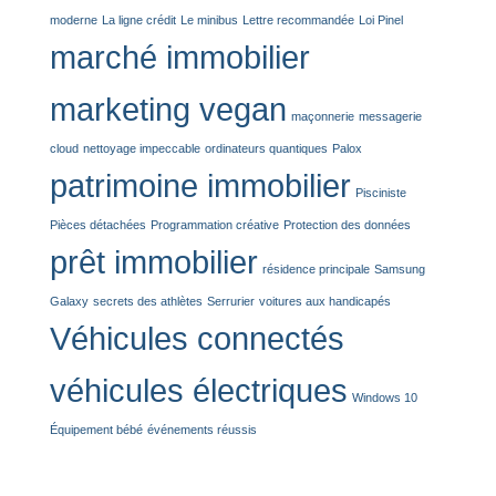
moderne
La ligne crédit
Le minibus
Lettre recommandée
Loi Pinel
marché immobilier
marketing vegan
maçonnerie
messagerie
cloud
nettoyage impeccable
ordinateurs quantiques
Palox
patrimoine immobilier
Pisciniste
Pièces détachées
Programmation créative
Protection des données
prêt immobilier
résidence principale
Samsung
Galaxy
secrets des athlètes
Serrurier
voitures aux handicapés
Véhicules connectés
véhicules électriques
Windows 10
Équipement bébé
événements réussis