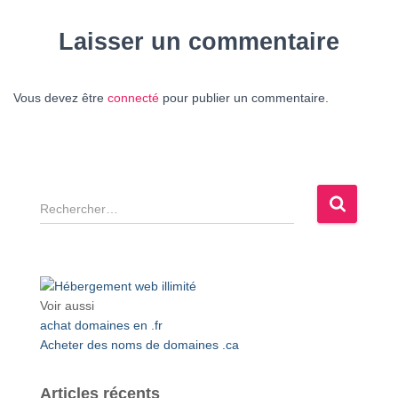
Laisser un commentaire
Vous devez être
connecté
pour publier un commentaire.
R
e
c
h
e
r
Voir aussi
c
achat domaines en .fr
h
Acheter des noms de domaines .ca
e
r
Articles récents