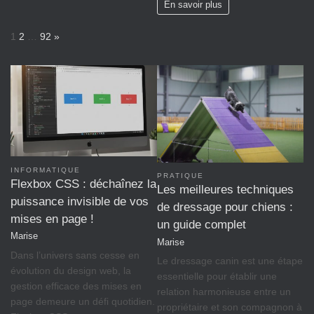
En savoir plus
P
N
1
2
…
92
»
a
e
g
x
e
t
:
INFORMATIQUE
PRATIQUE
Flexbox CSS : déchaînez la
Les meilleures techniques
puissance invisible de vos
de dressage pour chiens :
mises en page !
un guide complet
Marise
Marise
Dans l’univers sans cesse en
Le dressage canin est une étape
évolution du design web, la
essentielle pour établir une
gestion efficace des mises en
relation harmonieuse entre un
page demeure un défi quotidien.
propriétaire et son compagnon à