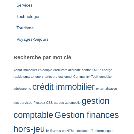
Services
Technologie
Tourisme
Voyages-Séjours
Recherche par mot clé
Achat immobilier en couple
carburant alternatif
centre ENCP
charge
rapide smartphone
chariot professionnel
Community-Tech
conduite
crédit immobilier
adolescents
externalisation
gestion
des services
Flexbox CSS
garage automobile
comptable
Gestion finances
hors-jeu
IA
iframes en HTML
incidents IT
Informatique