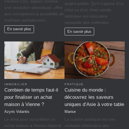
Flexbox CSS, apparu comme
quatre pattes. Qu’il s’agisse d’un
une révolution silencieuse, offre
chiot ou d’un chien adulte,
aux concepteurs la possibilité de
optimiser son éducation
maîtriser parfaitement…
nécessite des méthodes…
En savoir plus
En savoir plus
IMMOBILIER
PRATIQUE
Combien de temps faut-il
Cuisine du monde :
pour finaliser un achat
découvrez les saveurs
maison à Vienne ?
uniques d’Asie à votre table
Azyris Volantis
Marise
Le délai pour concrétiser un
La cuisine asiatique est une
achat maison à Vienne dépend
véritable célébration des