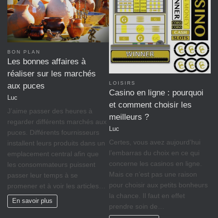
BON PLAN
Les bonnes affaires à
réaliser sur les marchés
LOISIRS
aux puces
Casino en ligne : pourquoi
Luc
et comment choisir les
J’aime passer des heures à
meilleurs ?
regarder différents marchés aux
Luc
puces. Différents fournisseurs
Certes, vous avez aujourd’hui
installent leurs produits dans un
l’embarras du choix en ce qui
emplacement central afin que
concerne les casinos en ligne.
les consommateurs puissent
Mais ce n’est pas une raison
passer leur temps à se
pour choisir aux petits bonheurs
promener et à voir les articles…
la chance. Il faut en effet
En savoir plus
prendre soin de…