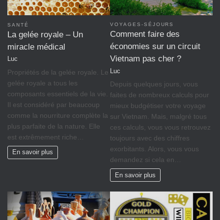
VOYAGES-SÉJOURS
SANTÉ
Comment faire des
La gelée royale – Un
économies sur un circuit
miracle médical
Vietnam pas cher ?
Luc
Luc
Propriétés de la gelée royale. Le
gelée royale a tous les
Depuis quelques jours, vous
composants essentiels de la vie.
faites de nombreux calculs pour
Il est considéré par beaucoup
mieux budgétiser votre voyage
comme la nourriture complète la
sur Vietnam. Mais, malgré tous
plus parfaite de la nature. Elle
ces calculs, vous vous retrouvez
est extrêmement riche…
toujours avec des chiffres
exorbitants. Alors, vous vous
En savoir plus
demandez si cela en…
En savoir plus