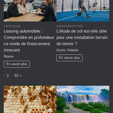
PRATIQUE
CONSTRUCTION
Leasing automobile :
L’étude de sol est-elle utile
Comprendre en profondeur
pour une installation terrain
ce mode de financement
de tennis ?
innovant
Azyris Volantis
Marise
En savoir plus
En savoir plus
P
N
1
2
…
92
»
a
e
g
x
e
t
: